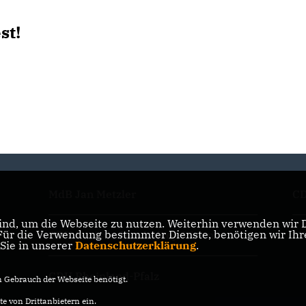
st!
MdB Jan Metzler
CD
nd, um die Webseite zu nutzen. Weiterhin verwenden wir Di
r die Verwendung bestimmter Dienste, benötigen wir Ihre 
CDU Kreisverband Alzey-Worms
Mi
 Sie in unserer
Datenschutzerklärung
.
CDU Rheinland-Pfalz
Gebrauch der Webseite benötigt.
e von Drittanbietern ein.