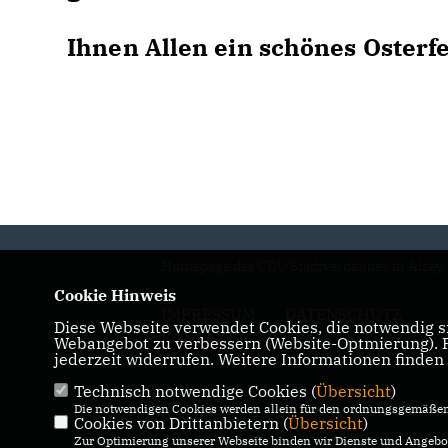
Ihnen Allen ein schönes Osterfe
Homepage des CDU Stadtverbandes in Alzey
Cookie Hinweis
IMPRESSUM
DATENSCHUTZ
Diese Webseite verwendet Cookies, die notwendig si
KONTAKT
Webangebot zu verbessern (Website-Optmierung). Fü
jederzeit widerrufen. Weitere Informationen finden
Technisch notwendige Cookies (
Übersicht
)
Die notwendigen Cookies werden allein für den ordnungsgemäßen 
Cookies von Drittanbietern (
Übersicht
)
Zur Optimierung unserer Webseite binden wir Dienste und Angebot