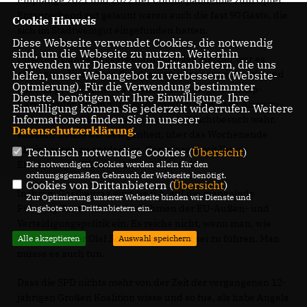
Entsprechend gut gelaunt waren auch die fast 90 Gäste, die
Cookie Hinweis
sich im Stadtweingut eingefunden hatten.
Diese Webseite verwendet Cookies, die notwendig
sind, um die Webseite zu nutzen. Weiterhin
Unserem Bundestagsabgeordneten Jan Metzler war es
verwenden wir Dienste von Drittanbietern, die uns
gelungen, die frühere Bundesverteidigungsministerin und
helfen, unser Webangebot zu verbessern (Website-
Optmierung). Für die Verwendung bestimmter
ehemalige CDU-Bundesvorsitzende Annegret Kramp-
Dienste, benötigen wir Ihre Einwilligung. Ihre
Karrenbauer schon zum wiederholten Male nach Alzey zu
Einwilligung können Sie jederzeit widerrufen. Weitere
Informationen finden Sie in unserer
locken. Und AKK nahm dies nicht als Pflichtbesuch wahr,
Datenschutzerklärung
.
sondern nutzte die Gelegenheit, über das Wochenende
Rheinhessen zu entdecken. Gemeinsam mit Ihrem
Technisch notwendige Cookies (
Übersicht
)
Ehemann per Wohnmobil und Fahrrad.
Die notwendigen Cookies werden allein für den
ordnungsgemäßen Gebrauch der Webseite benötigt.
Cookies von Drittanbietern (
Übersicht
)
In ihrem Gastbeitrag ging sie u.a. auf die mangelnde
Zur Optimierung unserer Webseite binden wir Dienste und
Führung Deutschlands im Rahmen der EU-Außen- und
Angebote von Drittanbietern ein.
Verteidigungspolitik ein. Es reiche nicht, wenn man, wie
Bundeskanzler Olaf Scholz sage, bereit sei zu führen. Man
Alle akzeptieren
Auswahl speichern
müsse es auch tun.
Dass die SPD nichts mehr von der Zeit der vergangenen 12-
jährigen Großen Koalition wisse und so tue, als habe Angela