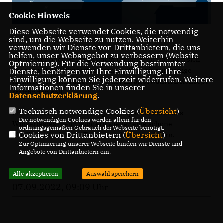
Cookie Hinweis
Diese Webseite verwendet Cookies, die notwendig
sind, um die Webseite zu nutzen. Weiterhin
verwenden wir Dienste von Drittanbietern, die uns
helfen, unser Webangebot zu verbessern (Website-
Ob Alzeyer oder Gäste aus dem Umland, alle können sich
Optmierung). Für die Verwendung bestimmter
wieder auf das Winzerfest freuen, das - bis auf wenige
Dienste, benötigen wir Ihre Einwilligung. Ihre
Einwilligung können Sie jederzeit widerrufen. Weitere
kleinere Veränderungen - wieder im altbewährten Konzept
Informationen finden Sie in unserer
stattfinden soll.
Datenschutzerklärung
.
Technisch notwendige Cookies (
Übersicht
)
Endlich keine coronabedingt abgespeckte Form des
Die notwendigen Cookies werden allein für den
Winzerfestes mehr, sondern wieder eine schöne
ordnungsgemäßen Gebrauch der Webseite benötigt.
Cookies von Drittanbietern (
Übersicht
)
Möglichkeit, ein paar Tage ausgelassen zu feiern.
Zur Optimierung unserer Webseite binden wir Dienste und
Angebote von Drittanbietern ein.
Alle akzeptieren
Auswahl speichern
07.09.2022, 09:09 Uhr